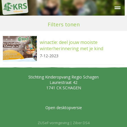
Over SKRS
Kinderdagverblijf
Peuteropvang
Buitensc
Filters tonen
winactie: deel jouw mooiste
winterherinnering met je kind
7-12-2023
Stichting Kinderopvang Regio Schagen
Lauriestraat 42
1741 CK
SCHAGEN
Open desktopversie
ZUSeF vormgeving |
Ziber DS4