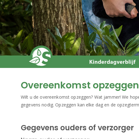
Overeenkomst opzeggen
Wilt u de overeenkomst opzeggen? Wat jammer! We hopen 
gegevens nodig. Opzeggen kan elke dag en de opzegtermij