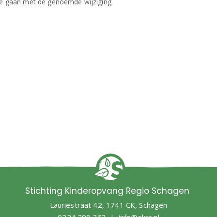
Stichting Kinderopvang Regio Schagen
Lauriestraat 42, 1741 CK, Schagen
0224 298 363 |
info@skrs.nl