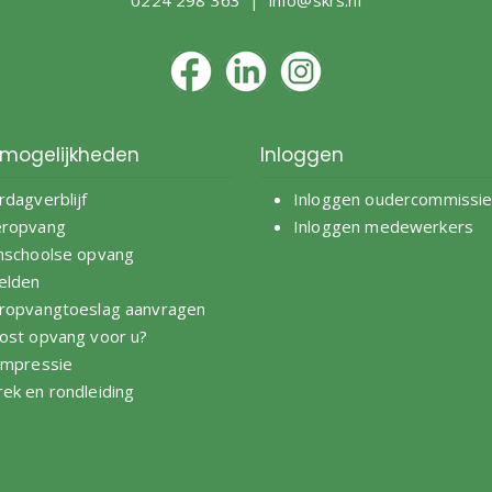
mogelijkheden
Inloggen
rdagverblijf
Inloggen oudercommissi
eropvang
Inloggen medewerkers
nschoolse opvang
elden
ropvangtoeslag aanvragen
ost opvang voor u?
impressie
ek en rondleiding