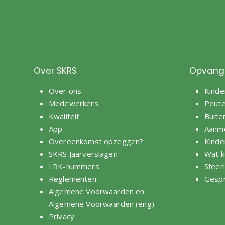
Over SKRS
Opvang
Over ons
Kinde
Medewerkers
Peut
Kwaliteit
Buite
App
Aanm
Overeenkomst opzeggen?
Kinde
SKRS Jaarverslagen
Wat k
LRK-nummers
Sfeer
Reglementen
Gespr
Algemene Voorwaarden
en
Algemene Voorwaarden (eng)
Privacy