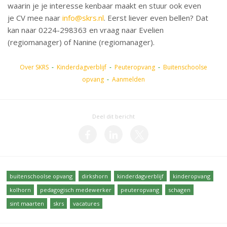
waarin je je interesse kenbaar maakt en stuur ook even
je CV mee naar
info@skrs.nl
. Eerst liever even bellen? Dat
kan naar 0224-298363 en vraag naar Evelien
(regiomanager) of Nanine (regiomanager).
Over SKRS
-
Kinderdagverblijf
-
Peuteropvang
-
Buitenschoolse
opvang
-
Aanmelden
Deel dit bericht
buitenschoolse opvang
dirkshorn
kinderdagverblijf
kinderopvang
kolhorn
pedagogisch medewerker
peuteropvang
schagen
sint maarten
skrs
vacatures