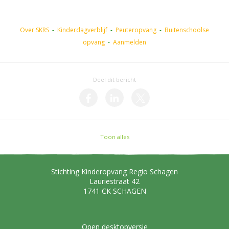
Over SKRS
-
Kinderdagverblijf
-
Peuteropvang
-
Buitenschoolse
opvang
-
Aanmelden
Deel dit bericht
Toon alles
Stichting Kinderopvang Regio Schagen
Lauriestraat 42
1741 CK
SCHAGEN
Open desktopversie