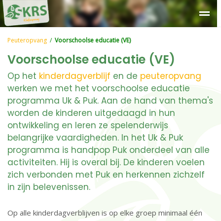
Over SKRS
Kinderdagverblijf
Peuteropvang
Buitensc
Peuteropvang
/
Voorschoolse educatie (VE)
Voorschoolse educatie (VE)
Op het
kinderdagverblijf
en de
peuteropvang
werken we met het voorschoolse educatie
programma Uk & Puk. Aan de hand van thema's
worden de kinderen uitgedaagd in hun
ontwikkeling en leren ze spelenderwijs
belangrijke vaardigheden. In het Uk & Puk
programma is handpop Puk onderdeel van alle
activiteiten. Hij is overal bij. De kinderen voelen
zich verbonden met Puk en herkennen zichzelf
in zijn belevenissen.
Op alle kinderdagverblijven is op elke groep minimaal één