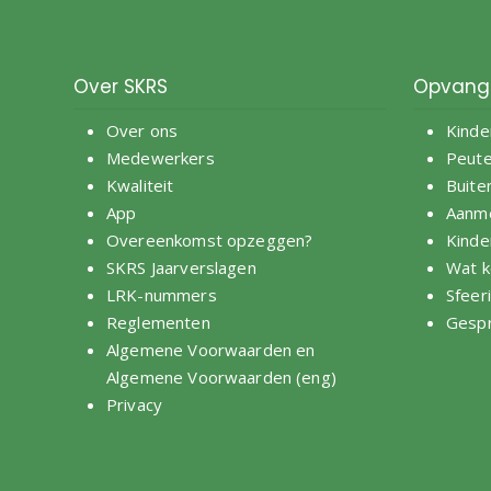
Over SKRS
Opvang
Over ons
Kinde
Medewerkers
Peut
Kwaliteit
Buite
App
Aanm
Overeenkomst opzeggen?
Kinde
SKRS Jaarverslagen
Wat k
LRK-nummers
Sfeer
Reglementen
Gespr
Algemene Voorwaarden
en
Algemene Voorwaarden (eng)
Privacy