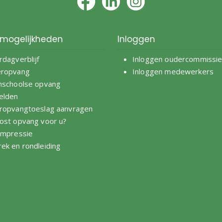
mogelijkheden
Inloggen
rdagverblijf
Inloggen oudercommissi
eropvang
Inloggen medewerkers
nschoolse opvang
elden
ropvangtoeslag aanvragen
ost opvang voor u?
impressie
ek en rondleiding