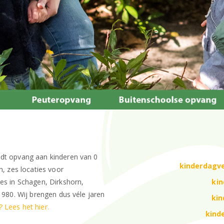
edt opvang aan kinderen van 0
kinderdagve
n, zes locaties voor
kin
es in Schagen, Dirkshorn,
1980. Wij brengen dus véle jaren
kin
 Lees het hier.
kind