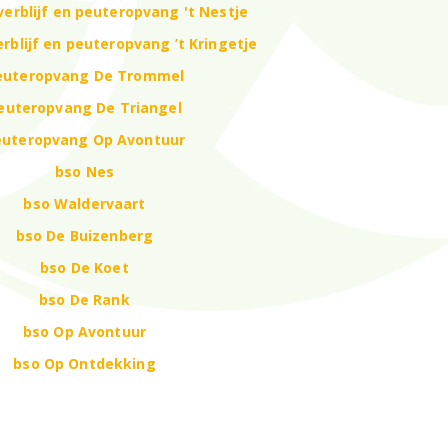
erblijf en peuteropvang 't Nestje
rblijf en peuteropvang ’t Kringetje
euteropvang De Trommel
euteropvang De Triangel
euteropvang Op Avontuur
bso Nes
bso Waldervaart
bso De Buizenberg
bso De Koet
bso De Rank
bso Op Avontuur
bso Op Ontdekking