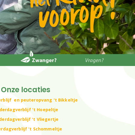
Onze locaties
rblijf en peuteropvang 't Bikkeltje
derdagverblijf 't Hoepeltje
derdagverblijf 't Vliegertje
erdagverblijf 't Schommeltje