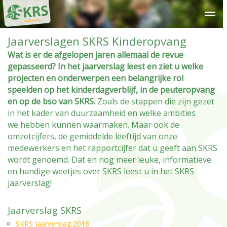
Jaarverslagen SKRS Kinderopvang
Over SKRS
Kinderdagverblijf
Peuteropvang
Buitensc
Wat is er de afgelopen jaren allemaal de revue
gepasseerd? In het jaarverslag leest en ziet u welke
projecten en onderwerpen een belangrijke rol
speelden op het kinderdagverblijf, in de peuteropvang
en op de bso van SKRS.
Zoals de stappen die zijn gezet
in het kader van duurzaamheid en welke ambities
we hebben kunnen waarmaken. Maar ook de
omzetcijfers, de gemiddelde leeftijd van onze
medewerkers en het rapportcijfer dat u geeft aan SKRS
wordt genoemd. Dat en nog meer leuke, informatieve
en handige weetjes over SKRS leest u in het SKRS
jaarverslag!
Jaarverslag SKRS
SKRS Jaarverslag 2018