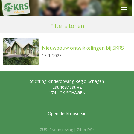
Over SKRS
Kinderdagverblijf
Peuteropvang
Buitensc
Filters tonen
Nieuwbouw ontwikkelingen bij SKRS
13-1-2023
Stichting Kinderopvang Regio Schagen
Lauriestraat 42
1741 CK
SCHAGEN
Open desktopversie
ZUSeF vormgeving |
Ziber DS4