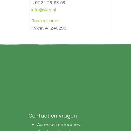
t: 0224 29 83 63
info@skrs.nl
Routeplanner
Kvknr. 41240290
Contact en vragen
Adressen en locaties
e