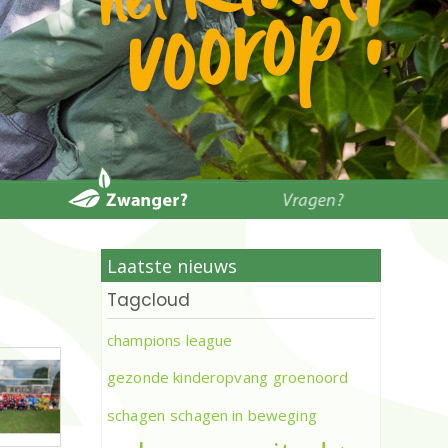
Laatste nieuws
Tagcloud
champions league
gezonde kinderopvang
groenoord
schagen
schagen in beweging