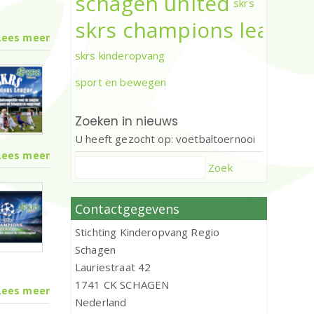
schagen united
skrs
skrs champions league
Lees meer
skrs kinderopvang
sport en bewegen
Zoeken in nieuws
U heeft gezocht op: voetbaltoernooi
Lees meer
Zoek
Contactgegevens
Stichting Kinderopvang Regio
Schagen
Lauriestraat 42
1741 CK SCHAGEN
Lees meer
Nederland