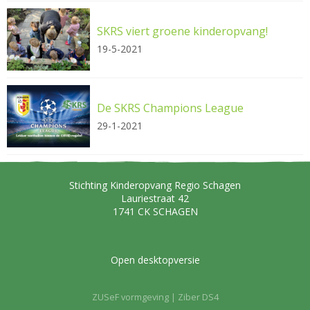
SKRS viert groene kinderopvang!
19-5-2021
De SKRS Champions League
29-1-2021
Stichting Kinderopvang Regio Schagen
Lauriestraat 42
1741 CK
SCHAGEN
Open desktopversie
ZUSeF vormgeving |
Ziber DS4