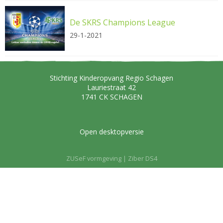
De SKRS Champions League
29-1-2021
Stichting Kinderopvang Regio Schagen
Lauriestraat 42
1741 CK
SCHAGEN
Open desktopversie
ZUSeF vormgeving |
Ziber DS4