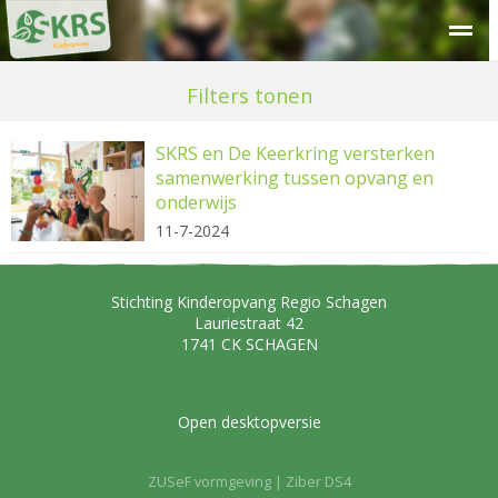
Over SKRS
Kinderdagverblijf
Peuteropvang
Buitensc
Filters tonen
SKRS en De Keerkring versterken
samenwerking tussen opvang en
onderwijs
11-7-2024
Stichting Kinderopvang Regio Schagen
Lauriestraat 42
1741 CK
SCHAGEN
Open desktopversie
ZUSeF vormgeving |
Ziber DS4