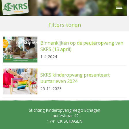
Over SKRS
Kinderdagverblijf
Peuteropvang
Buitensc
Filters tonen
Binnenkijken op de peuteropvang van
SKRS (15 april)
1-4-2024
SKRS kinderopvang presenteert
uurtarieven 2024
25-11-2023
Stichting Kinderopvang Regio Schagen
Lauriestraat 42
1741 CK
SCHAGEN