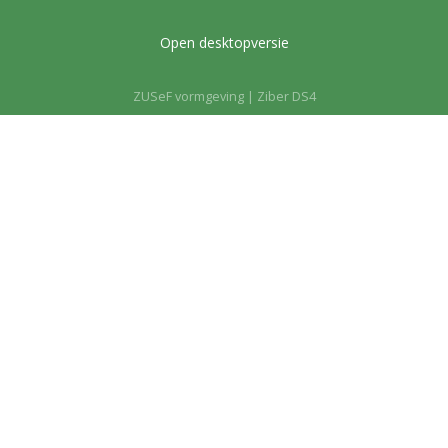
Open desktopversie
ZUSeF vormgeving |
Ziber DS4