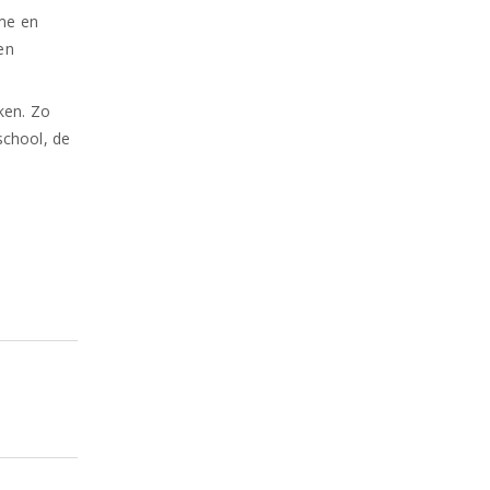
rme en
en
ken. Zo
school, de