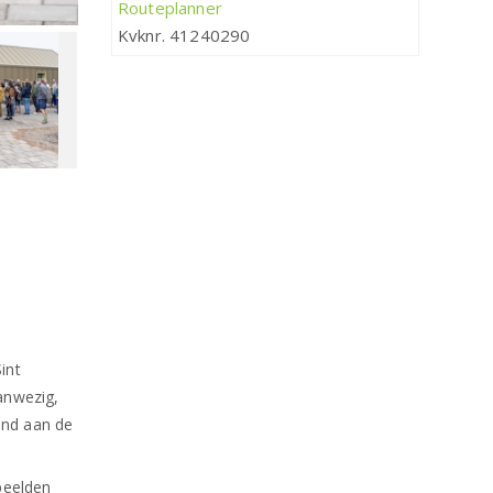
Routeplanner
Kvknr. 41240290
int
anwezig,
end aan de
peelden