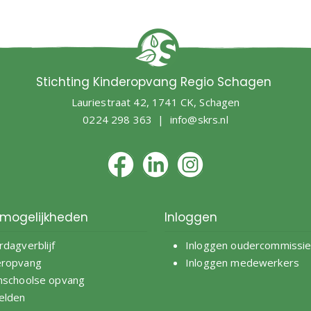
Stichting Kinderopvang Regio Schagen
Lauriestraat 42, 1741 CK, Schagen
0224 298 363 |
info@skrs.nl
mogelijkheden
Inloggen
rdagverblijf
Inloggen oudercommissi
eropvang
Inloggen medewerkers
nschoolse opvang
elden