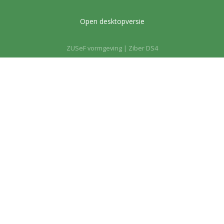
Open desktopversie
ZUSeF vormgeving |
Ziber DS4