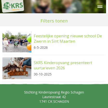
Over SKRS
Kinderdagverblijf
Peuteropvang
Buitensc
Filters tonen
Feestelijke opening nieuwe school De
Zwerm in Sint Maarten
6-5-2026
SKRS Kinderopvang presenteert
uurtarieven 2026
30-10-2025
Stichting Kinderopvang Regio Schagen
Lauriestraat 42
1741 CK
SCHAGEN