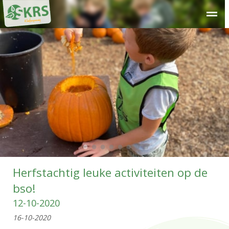
Over SKRS
Kinderdagverblijf
Peuteropvang
Buitensc
●
●
●
●
●
●
●
●
Herfstachtig leuke activiteiten op de
bso!
12-10-2020
16-10-2020