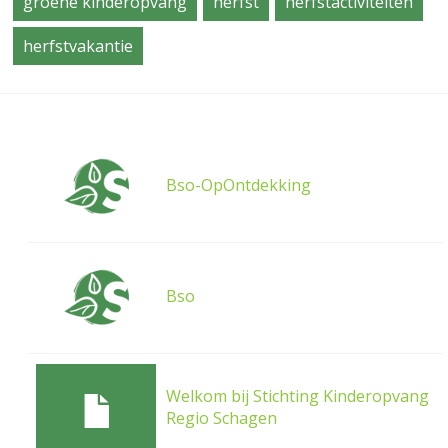
groene kinderopvang
herfst
herfstactiviteiten
herfstvakantie
Bso-OpOntdekking
Bso
Welkom bij Stichting Kinderopvang
Regio Schagen