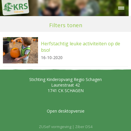
Over SKRS
Kinderdagverblijf
Peuteropvang
Buitensc
Filters tonen
Herfstachtig leuke activiteiten op de
bso!
16-10-2020
Stichting Kinderopvang Regio Schagen
Lauriestraat 42
1741 CK
SCHAGEN
Open desktopversie
ZUSeF vormgeving |
Ziber DS4