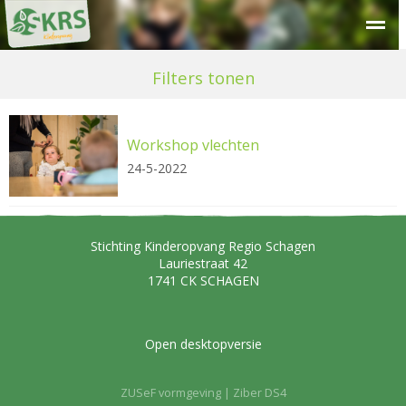
Over SKRS
Kinderdagverblijf
Peuteropvang
Buitensc
Filters tonen
Workshop vlechten
24-5-2022
Stichting Kinderopvang Regio Schagen
Lauriestraat 42
1741 CK
SCHAGEN
Open desktopversie
ZUSeF vormgeving |
Ziber DS4