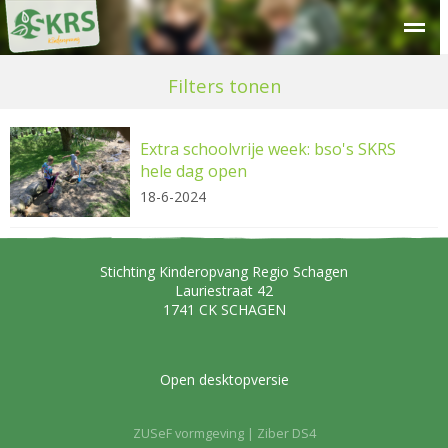
Over SKRS
Kinderdagverblijf
Peuteropvang
Buitensc
Filters tonen
Extra schoolvrije week: bso's SKRS
hele dag open
18-6-2024
Stichting Kinderopvang Regio Schagen
Lauriestraat 42
1741 CK
SCHAGEN
Open desktopversie
ZUSeF vormgeving |
Ziber DS4