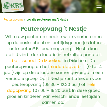
Over SKRS
Kinderdagverblijf
Peuteropvang
Buitensc
Peuteropvang
/
Locatie peuteropvang 't Nestje
Peuteropvang 't Nestje
Wilt u uw peuter op speelse wijze voorbereiden
op de basisschool en leeftijdsgenootjes laten
ontmoeten? Bij peuteropvang ’t Nestje kan
dat! U vindt deze locatie in hetzelfde pand als
basisschool De Meerkoet
in Dirkshorn. De
peuteropvang en het
kinderdagverblijf
(0 tot 4
jaar) zijn op deze locatie samengevoegd in één
verticale groep. Op ’t Nestje kunt u kiezen voor
peuteropvang (08.30 – 12.30 uur) of
hele
dagopvang
(07.00 – 18.30 uur). In deze groep
groeien kinderen van verschillende leeftijden
samen op.