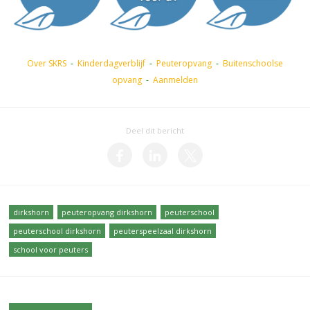
Over SKRS
-
Kinderdagverblijf
-
Peuteropvang
-
Buitenschoolse
opvang
-
Aanmelden
Deel dit bericht
dirkshorn
peuteropvang dirkshorn
peuterschool
peuterschool dirkshorn
peuterspeelzaal dirkshorn
school voor peuters