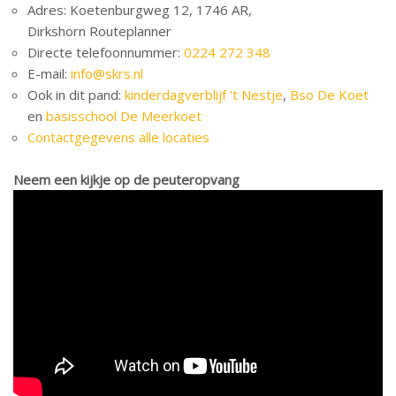
Adres: Koetenburgweg 12, 1746 AR,
Dirkshorn Routeplanner
Directe telefoonnummer:
0224 272 348
E-mail:
info@skrs.nl
Ook in dit pand:
kinderdagverblijf 't Nestje
,
Bso De Koet
en
basisschool De Meerkoet
Contactgegevens alle locaties
Neem een kijkje op de peuteropvang