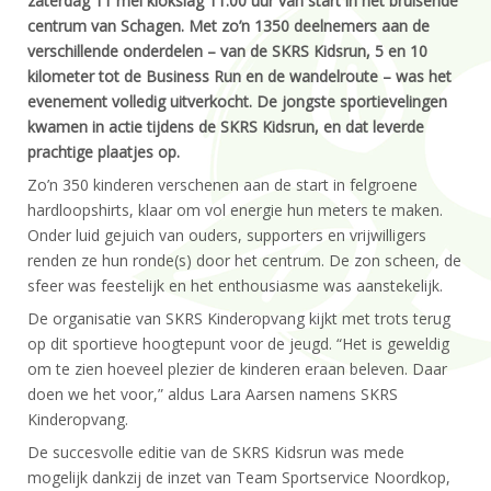
zaterdag 11 mei klokslag 11:00 uur van start in het bruisende
centrum van Schagen. Met zo’n 1350 deelnemers aan de
verschillende onderdelen – van de SKRS Kidsrun, 5 en 10
kilometer tot de Business Run en de wandelroute – was het
evenement volledig uitverkocht. De jongste sportievelingen
kwamen in actie tijdens de SKRS Kidsrun, en dat leverde
prachtige plaatjes op.
Zo’n 350 kinderen verschenen aan de start in felgroene
hardloopshirts, klaar om vol energie hun meters te maken.
Onder luid gejuich van ouders, supporters en vrijwilligers
renden ze hun ronde(s) door het centrum. De zon scheen, de
sfeer was feestelijk en het enthousiasme was aanstekelijk.
De organisatie van SKRS Kinderopvang kijkt met trots terug
op dit sportieve hoogtepunt voor de jeugd. “Het is geweldig
om te zien hoeveel plezier de kinderen eraan beleven. Daar
doen we het voor,” aldus Lara Aarsen namens SKRS
Kinderopvang.
De succesvolle editie van de SKRS Kidsrun was mede
mogelijk dankzij de inzet van Team Sportservice Noordkop,