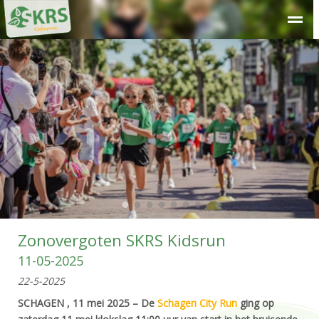
Over SKRS
Kinderdagverblijf
Peuteropvang
Buitensc
●
●
●
●
●
●
●
Zonovergoten SKRS Kidsrun
11-05-2025
22-5-2025
SCHAGEN , 11 mei 2025 – De
Schagen City Run
ging op