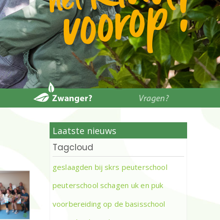
Laatste nieuws
Tagcloud
geslaagden bij skrs
peuterschool
peuterschool schagen
uk en puk
voorbereiding op de basisschool