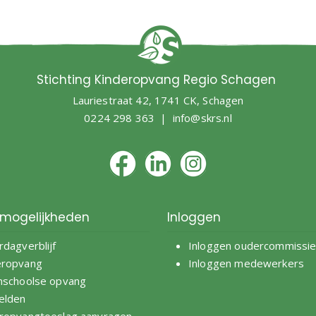
Stichting Kinderopvang Regio Schagen
Lauriestraat 42, 1741 CK, Schagen
0224 298 363 |
info@skrs.nl
mogelijkheden
Inloggen
rdagverblijf
Inloggen oudercommissi
eropvang
Inloggen medewerkers
nschoolse opvang
elden