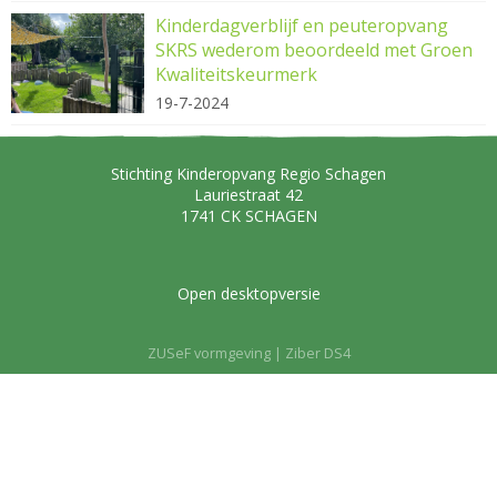
Kinderdagverblijf en peuteropvang
SKRS wederom beoordeeld met Groen
Kwaliteitskeurmerk
19-7-2024
Stichting Kinderopvang Regio Schagen
Lauriestraat 42
1741 CK
SCHAGEN
Open desktopversie
ZUSeF vormgeving |
Ziber DS4