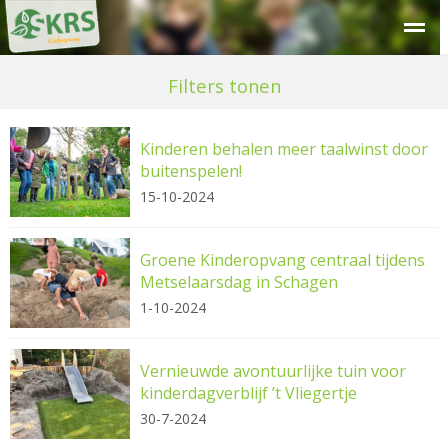
Over SKRS
Kinderdagverblijf
Peuteropvang
Buitensc
Filters tonen
Kinderen behalen meer taalwinst door
buitenspelen!
15-10-2024
Groene Kinderopvang centraal tijdens
Metselaarsdag in Schagen
1-10-2024
Vernieuwde avontuurlijke tuin voor
kinderdagverblijf ’t Vliegertje
30-7-2024