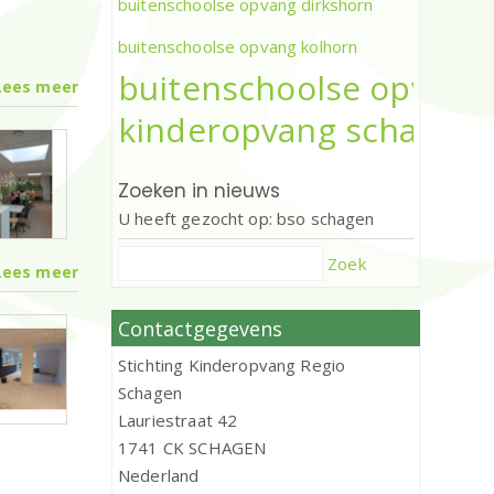
buitenschoolse opvang dirkshorn
buitenschoolse opvang kolhorn
buitenschoolse opvang
Lees meer
kinderopvang schagen
Zoeken in nieuws
U heeft gezocht op: bso schagen
Zoek
Lees meer
Contactgegevens
Stichting Kinderopvang Regio
Schagen
Lauriestraat 42
1741 CK SCHAGEN
Nederland