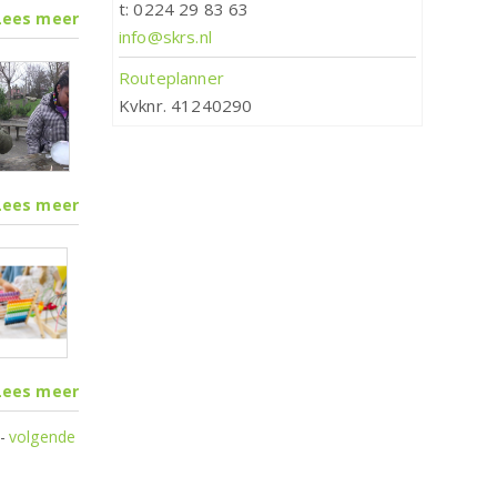
t: 0224 29 83 63
Lees meer
info@skrs.nl
Routeplanner
Kvknr. 41240290
Lees meer
Lees meer
-
volgende