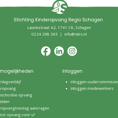
Stichting Kinderopvang Regio Schagen
Lauriestraat 42, 1741 CK, Schagen
0224 298 363 |
info@skrs.nl
mogelijkheden
Inloggen
rdagverblijf
Inloggen oudercommissi
eropvang
Inloggen medewerkers
nschoolse opvang
elden
ropvangtoeslag aanvragen
ost opvang voor u?