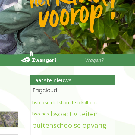
Laatste nieuws
Tagcloud
bso
bso dirkshorn
bso kolhorn
bsoactiviteiten
bso nes
buitenschoolse opvang