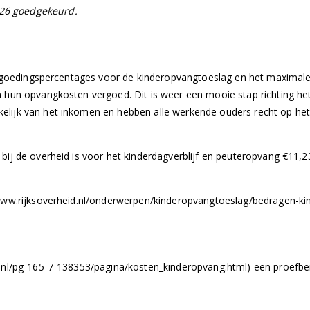
026 goedgekeurd.
 vergoedingspercentages voor de kinderopvangtoeslag en het maximal
n hun opvangkosten vergoed. Dit is weer een mooie stap richting he
elijk van het inkomen en hebben alle werkende ouders recht op he
bij de overheid is voor het kinderdagverblijf en peuteropvang €11,2
//www.rijksoverheid.nl/onderwerpen/kinderopvangtoeslag/bedragen-
s.nl/pg-165-7-138353/pagina/kosten_kinderopvang.html) een proefbe